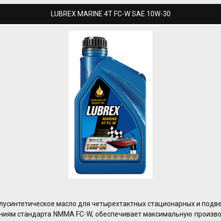
LUBREX MARINE 4T FC-W SAE 10W-30
полусинтетическое масло для четырехтактных стационарных и подв
аниям стандарта NMMA FC-W, обеспечивает максимальную произв