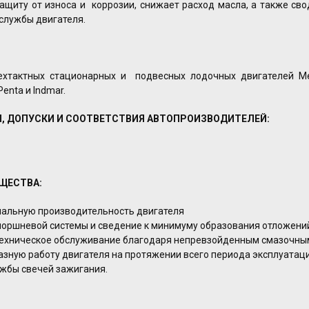
ащиту от износа и коррозии, снижает расход масла, а также св
службы двигателя.
хтактных стационарных и подвесных лодочных двигателей Mer
Penta и Indmar.
, ДОПУСКИ И СООТВЕТСТВИЯ АВТОПРОИЗВОДИТЕЛЕЙ:
ЩЕСТВА:
альную производительность двигателя
 поршневой системы и сведение к минимуму образования отложени
техническое обслуживание благодаря непревзойденным смазочны
азную работу двигателя на протяжении всего периода эксплуатац
ужбы свечей зажигания.