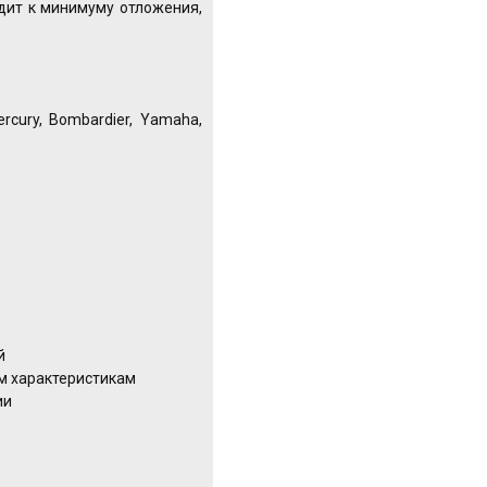
одит к минимуму отложения,
cury, Bombardier, Yamaha,
й
м характеристикам
ии